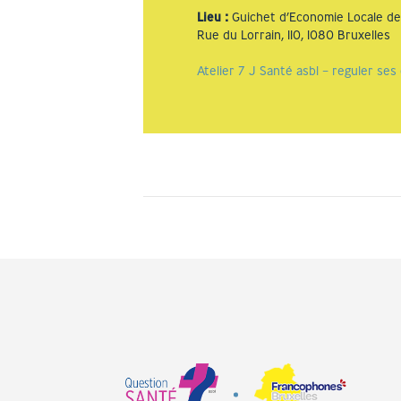
Lieu
:
Guichet d’Economie Locale d
Rue du Lorrain, 110, 1080 Bruxelles
Atelier 7 J Santé asbl – reguler se