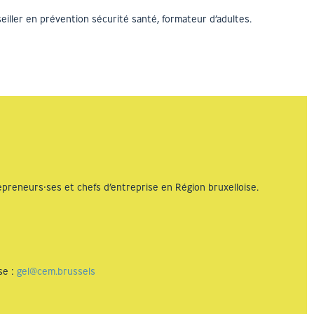
iller en prévention sécurité santé, formateur d’adultes.
repreneurs⸱ses et chefs d’entreprise en Région bruxelloise.
se :
gel@cem.brussels