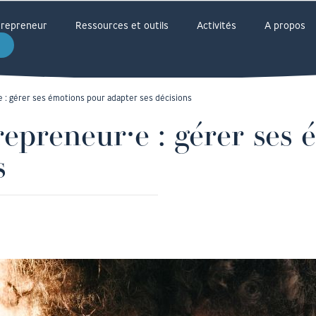
ntrepreneur
Ressources et outils
Activités
A propos
 : gérer ses émotions pour adapter ses décisions
repreneur⸱e : gérer ses
s