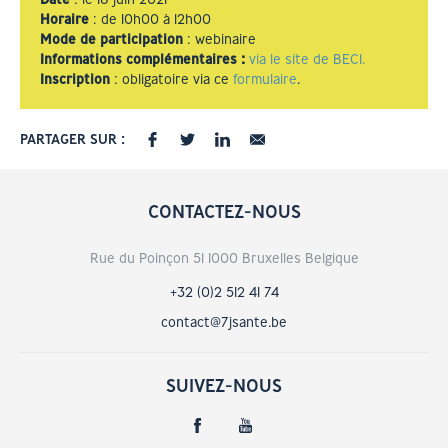
Horaire
: de 10h00 à 12h00
Mode de participation
: webinaire
Informations complémentaires :
via le site de BECI.
Inscription
: obligatoire via ce
formulaire
.
PARTAGER SUR :
CONTACTEZ-NOUS
Rue du Poinçon 51 1000 Bruxelles Belgique
+32 (0)2 512 41 74
contact@7jsante.be
SUIVEZ-NOUS