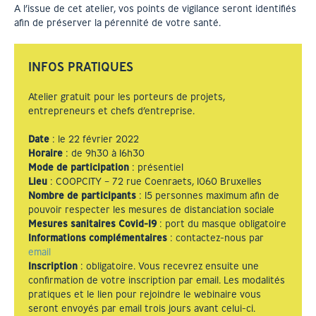
A l’issue de cet atelier, vos points de vigilance seront identifiés
afin de préserver la pérennité de votre santé.
INFOS PRATIQUES
Atelier gratuit pour les porteurs de projets,
entrepreneurs et chefs d’entreprise.
Date
: le 22 février 2022
Horaire
: de 9h30 à 16h30
Mode de participation
: présentiel
Lieu
: COOPCITY –
72 rue Coenraets, 1060
Bruxelles
Nombre de participants
: 15 personnes maximum afin de
pouvoir respecter les mesures de distanciation sociale
Mesures sanitaires Covid-19
: port du masque obligatoire
Informations complémentaires
: contactez-nous par
email
Inscription
: obligatoire. Vous recevrez ensuite une
confirmation de votre inscription par email. Les modalités
pratiques et le lien pour rejoindre le webinaire vous
seront envoyés par email trois jours avant celui-ci.