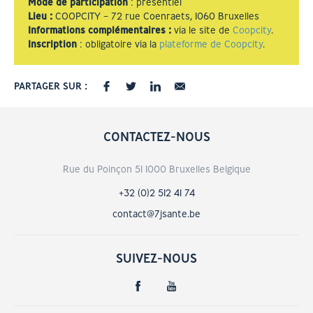
Mode de participation
: présentiel
Lieu :
COOPCITY –
72 rue Coenraets, 1060
Bruxelles
Informations complémentaires :
via le site de
Coopcity
.
Inscription
: obligatoire via la
plateforme de Coopcity
.
PARTAGER SUR :
CONTACTEZ-NOUS
Rue du Poinçon 51 1000 Bruxelles Belgique
+32 (0)2 512 41 74
contact@7jsante.be
SUIVEZ-NOUS