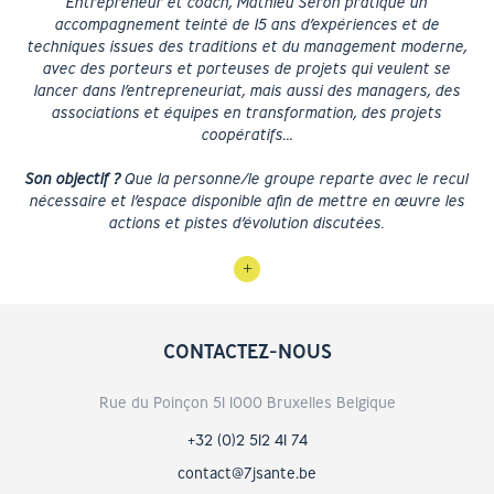
Entrepreneur et coach, Mathieu Seron pratique un
Fo
accompagnement teinté de 15 ans d’expériences et de
techniques issues des traditions et du management moderne,
p
avec des porteurs et porteuses de projets qui veulent se
lancer dans l’entrepreneuriat, mais aussi des managers, des
associations et équipes en transformation, des projets
coopératifs…
ba
Son objectif ?
Que la personne/le groupe reparte avec le recul
nécessaire et l’espace disponible afin de mettre en œuvre les
actions et pistes d’évolution discutées.
CONTACTEZ-NOUS
Rue du Poinçon 51 1000 Bruxelles Belgique
+32 (0)2 512 41 74
contact@7jsante.be