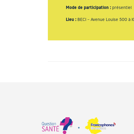
Mode de participation
:
présentiel
Lieu
:
BECI – Avenue Louise 500 à 1