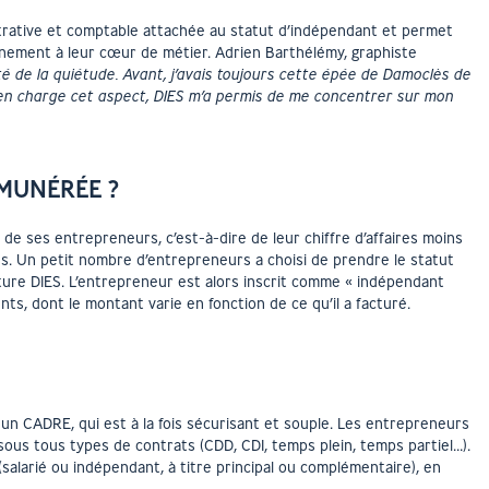
strative et comptable attachée au statut d’indépendant et permet
inement à leur cœur de métier. Adrien Barthélémy, graphiste
é de la quiétude. Avant, j’avais toujours cette épée de Damoclès de
 en charge cet aspect, DIES m’a permis de me concentrer sur mon
ÉMUNÉRÉE ?
de ses entrepreneurs, c’est-à-dire de leur chiffre d’affaires moins
s. Un petit nombre d’entrepreneurs a choisi de prendre le statut
ture DIES. L’entrepreneur est alors inscrit comme « indépendant
s, dont le montant varie en fonction de ce qu’il a facturé.
 un CADRE, qui est à la fois sécurisant et souple. Les entrepreneurs
sous tous types de contrats (CDD, CDI, temps plein, temps partiel…).
 (salarié ou indépendant, à titre principal ou complémentaire), en