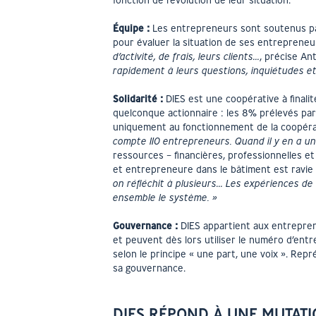
fonction de l’évolution de leur situation.
Équipe :
Les entrepreneurs sont soutenus par
pour évaluer la situation de ses entrepreneu
d’activité, de frais, leurs clients…
, précise An
rapidement à leurs questions, inquiétudes et
Solidarité :
DIES est une coopérative à finalit
quelconque actionnaire : les 8% prélevés pa
uniquement au fonctionnement de la coopéra
compte 110 entrepreneurs. Quand il y en a un
ressources – financières, professionnelles e
et entrepreneure dans le bâtiment est ravie d
on réfléchit à plusieurs… Les expériences d
ensemble le système. »
Gouvernance :
DIES appartient aux entrepren
et peuvent dès lors utiliser le numéro d’entr
selon le principe « une part, une voix ». Repr
sa gouvernance.
DIES RÉPOND À UNE MUTATI