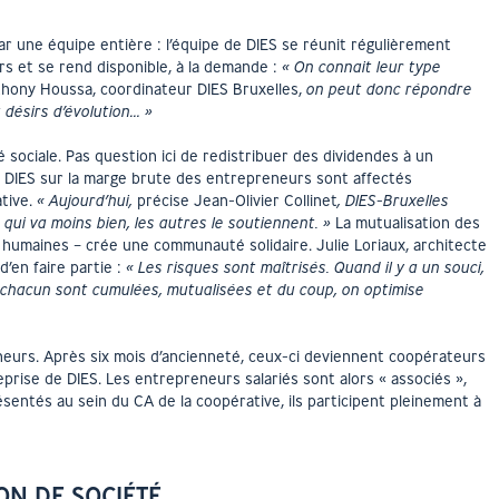
 une équipe entière : l’équipe de DIES se réunit régulièrement
rs et se rend disponible, à la demande :
« On connait leur type
thony Houssa, coordinateur DIES Bruxelles,
on peut donc répondre
 désirs d’évolution… »
é sociale. Pas question ici de redistribuer des dividendes à un
r DIES sur la marge brute des entrepreneurs sont affectés
tive.
« Aujourd’hui,
précise Jean-Olivier Collinet
, DIES-Bruxelles
 qui va moins bien, les autres le soutiennent. »
La mutualisation des
t humaines – crée une communauté solidaire. Julie Loriaux, architecte
’en faire partie :
« Les risques sont maîtrisés. Quand il y a un souci,
e chacun sont cumulées, mutualisées et du coup, on optimise
eurs. Après six mois d’ancienneté, ceux-ci deviennent coopérateurs
eprise de DIES. Les entrepreneurs salariés sont alors « associés »,
ésentés au sein du CA de la coopérative, ils participent pleinement à
ON DE SOCIÉTÉ