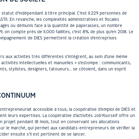
 statut d’indépendant à titre principal. C’est 11.229 personnes de
STI). En revanche, les complexités administratives et fiscales
ragés ou démunis face à la quantité de paperasses, un nombre
9, on compte près de 11.000 faillites, c’est 8% de plus qu’en 2018. Le
ccompagnement de DiES permettent la création d’entreprises
 aux activités très différentes s’intègrent, au sein d’une même
 « activités intellectuelles et manuelles » s’estompe : communicants,
ants, stylistes, designers, tatoueurs… se côtoient, dans un esprit
 CONTINUUM
entrepreneuriat accessible à tous, la coopérative d’emploi de DIES et
sent leurs expertises. La coopérative d’activités JobYourself offre un
projet pendant 18 mois, tout en conservant ses allocations
sur le marché, qui permet aux candidats-entrepreneurs de vérifier la
cider ensuite s’il est pertinent de se lancer.