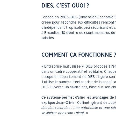
DIES, C’EST QUOI ?
Fondée en 2005, DIES (Dimension Économie S
créée pour répondre aux difficultés rencont
d’indépendant trop isolé, peu sécurisant et c
à Bruxelles. 110 d’entre eux sont membres d
salariés.
COMMENT ÇA FONCTIONNE 
« Entreprise mutualisée », DIES propose à l’
dans un cadre coopératif et solidaire. Chaq
occupe un département de DIES : il gère son 
il utilise le numéro d’entreprise de la coopér
DIES lui verse un salaire net, basé sur son chif
Ce système permet d’allier les avantages de l
explique Jean-Olivier Collinet, gérant de Job
des deux mondes : une autonomie et une sécu
se libérer dans son talent.
»