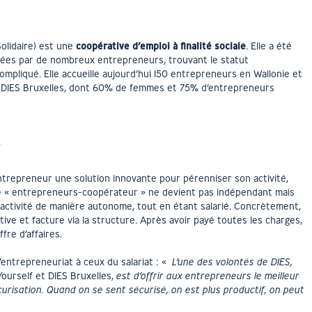
olidaire) est une
coopérative d’emploi à finalité sociale
. Elle a été
rées par de nombreux entrepreneurs, trouvant le statut
ompliqué. Elle accueille aujourd’hui 150 entrepreneurs en Wallonie et
e DIES Bruxelles, dont 60% de femmes et 75% d’entrepreneurs
?
entrepreneur une solution innovante pour pérenniser son activité,
ue « entrepreneurs-coopérateur » ne devient pas indépendant mais
activité de manière autonome, tout en étant salarié. Concrètement,
ative et facture via la structure. Après avoir payé toutes les charges,
fre d’affaires.
’entrepreneuriat à ceux du salariat : «
L’une des volontés de DIES,
Yourself et DIES Bruxelles,
est d’offrir aux entrepreneurs le meilleur
risation. Quand on se sent sécurisé, on est plus productif, on peut