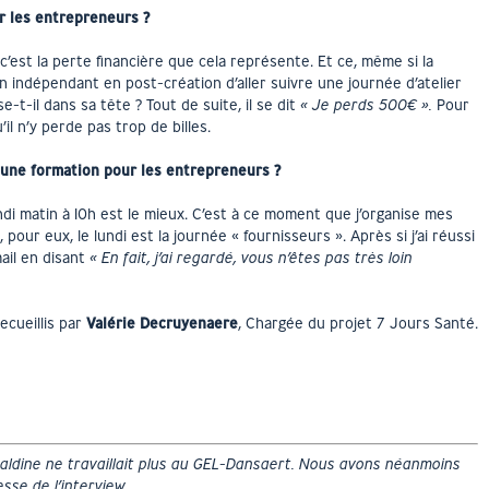
ur les entrepreneurs ?
c’est la perte financière que cela représente. Et ce, même si la
n indépendant en post-création d’aller suivre une journée d’atelier
e-t-il dans sa tête ? Tout de suite, il se dit
« Je perds 500€ ».
Pour
u’il n’y perde pas trop de billes.
 une formation pour les entrepreneurs ?
di matin à 10h est le mieux. C’est à ce moment que j’organise mes
 pour eux, le lundi est la journée « fournisseurs ». Après si j’ai réussi
mail en disant
« En fait, j’ai regardé, vous n’êtes pas très loin
ecueillis par
Valérie Decruyenaere
, Chargée du projet 7 Jours Santé.
raldine ne travaillait plus au GEL-Dansaert. Nous avons néanmoins
esse de l’interview.