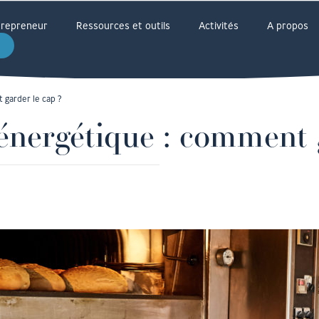
ntrepreneur
Ressources et outils
Activités
A propos
 garder le cap ?
 énergétique : comment 