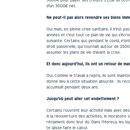
3000€ pour payer ses crédits. L’État lui octroi
d’un 3000€ net.
Ne peut-il pas alors revendre ses biens immo
Oui mais, en pleine crise sanitaire, il n’est p
années et c’est tout ce plan de vie qui s’écrou
suivante. Certains qui, pendant le covid, n’
droit passerelle, qui tournait autour de 250
assumer les plans de vie d’avant la crise.
Et donc aujourd’hui, ils ont un retour de man
Oui. Comme le travail a repris, ils sont maint
donne lieu à cette situation absurde : ils re
accumulé pendant deux ans.
Jusqu’où peut aller cet endettement ?
Certains rouvrent leur activité mais avec des
A la réouverture des activités, le moratoire s
réclament donc leur dû. Dans l’Horeca, les l
te laisse faire le calcul.