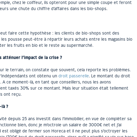
mple, chez le coiffeur, ils opteront pour une simple coupe et feront
eurs une chute du chiffre d’affaires dans les bio-shops.
eut faire cette hypothèse : les clients de bio-shops sont des
les pousse peut-être à répartir leurs achats entre les magasins bio
ter les fruits en bio et le reste au supermarché.
atténuer l’impact de la crise ?
ur le terrain, on constate que souvent, cela reporte les problèmes.
e d’indépendants ont obtenu un
droit passerelle
. Le montant du droit
t. A ce moment-là, en tant que conseillers, nous les avons
eraient taxés 30% sur ce montant. Mais leur situation était tellement
ils ont reçu.
là ?
té depuis 25 ans investit dans l’immobilier, en vue de compléter sa
onctionne bien, donc je m’octroie un salaire de 3000€ net et j’ai
: il est obligé de fermer son Horeca et il ne peut plus s’octroyer les