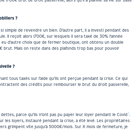
e 1700€ brut de droit passerelle, alors qu’il a planifié sa vie sur base
biliers ?
as si simple de revendre un bien. D’autre part, il a investi pendant des
le. Il reçoit alors 1700€, sur lesquels il sera taxé de 30% l’année
ont eu d’autre choix que de fermer boutique, ont obtenu un double
0€ brut. Mais on reste dans des plafonds trop bas pour pouvoir
ivelle ?
enant tous taxés sur l’aide qu’ils ont perçue pendant la crise. Ce qui
contractent des crédits pour rembourser le brut du droit passerelle,
3
 dettes, parce qu’ils n’ont pas pu payer leur loyer pendant le Covid
.
ur les loyers, instauré pendant la crise, a été levé. Les propriétaires
oyers grimpent vite jusqu’à 5000€/mois. Sur X mois de fermeture, je