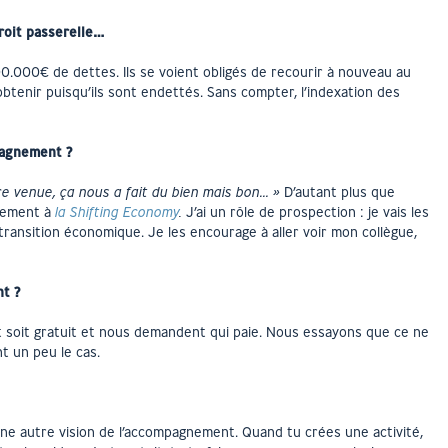
droit passerelle…
00.000€ de dettes. Ils se voient obligés de recourir à nouveau au
 obtenir puisqu’ils sont endettés. Sans compter, l’indexation des
pagnement ?
re venue, ça nous a fait du bien mais bon… »
D’autant plus que
gnement à
la Shifting Economy
.
J’ai un rôle de prospection : je vais les
la transition économique. Je les encourage à aller voir mon collègue,
t ?
 soit gratuit et nous demandent qui paie. Nous essayons que ce ne
t un peu le cas.
une autre vision de l’accompagnement. Quand tu crées une activité,