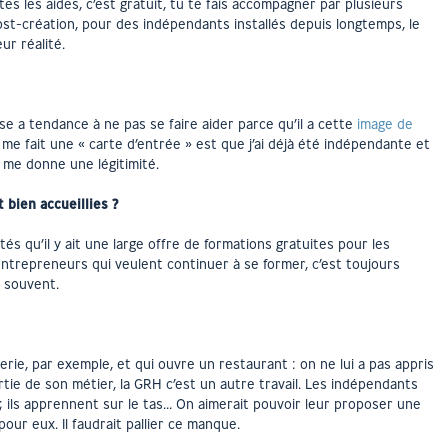
es les aides, c’est gratuit, tu te fais accompagner par plusieurs
ost-création, pour des indépendants installés depuis longtemps, le
ur réalité.
e a tendance à ne pas se faire aider parce qu’il a cette
image de
i me fait une « carte d’entrée » est que j’ai déjà été indépendante et
la me donne une légitimité.
 bien accueillies ?
s qu’il y ait une large offre de formations gratuites pour les
ntrepreneurs qui veulent continuer à se former, c’est toujours
t souvent.
rie, par exemple, et qui ouvre un restaurant : on ne lui a pas appris
tie de son métier, la GRH c’est un autre travail. Les indépendants
 ils apprennent sur le tas… On aimerait pouvoir leur proposer une
our eux. Il faudrait pallier ce manque.