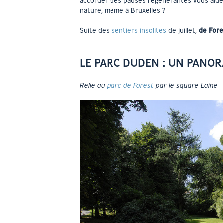
accorder des pauses régénérantes vous aider
nature, même à Bruxelles ?
Suite des
sentiers insolites
de juillet,
de Fore
LE PARC DUDEN : UN PANOR
Relié au
parc de Forest
par le square Lainé