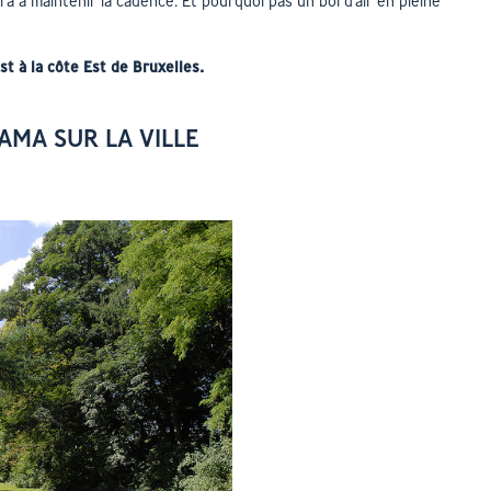
a à maintenir la cadence.
Et pourquoi pas un bol d’air en pleine
st à
la côte Est de Bruxelles.
AMA SUR LA VILLE