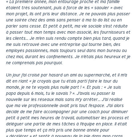
« La première année, mon entourage proche et ma famille
étaient très soutenant, puis à force de les « saouler » avec
mon projet, ils ont pris leur distance. Je ne pouvais plus passer
une soirée chez des amis sans penser à ma to do list ou en
parler sans cesse. Et petit à petit, ma vie sociale s’est réduite
à passer tout mon temps avec mon associé, les fournisseurs et
les clients… Je m’en suis rendu compte bien plus tard, quand je
me suis retrouvé avec une entreprise qui tourne bien, des
employés passionnés, mais toujours seul dans mon bureau ou
chez moi, durant les confinements. Je n’étais plus heureux et je
ne comprenais pas pourquoi.
Un jour j’ai croisé par hasard un ami au supermarché, et il m’a
dit en riant « je croyais que tu étais parti faire le tour du
monde, je ne te voyais plus nulle part ! ». Et puis : « Je suis
papa depuis 6 mois, tu le savais ? ». J’avais vu passer la
nouvelle sur les réseaux mais sans m’y arrêter… J’ai réalisé
que ma vie professionnelle avait pris tout l’espace. J’ai alors
décidé de me faire accompagner par une coach pour diminuer
petit à petit mes heures de travail, automatiser les process et
déléguer une partie de mes tâches à l’équipe en place. Il était
plus que temps et ça m’a pris une bonne année pour
« décélérer » et sentir à nouveau de la joie dans mon corps,